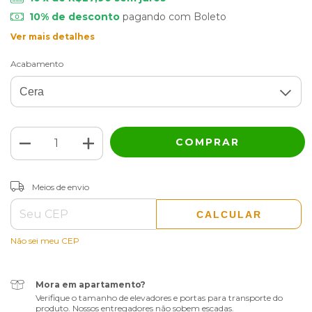
10% de desconto
pagando com Boleto
Ver mais detalhes
Acabamento
ALTERAR CEP
Entregas para o CEP:
Meios de envio
CALCULAR
Não sei meu CEP
Mora em apartamento?
Verifique o tamanho de elevadores e portas para transporte do
produto. Nossos entregadores não sobem escadas.