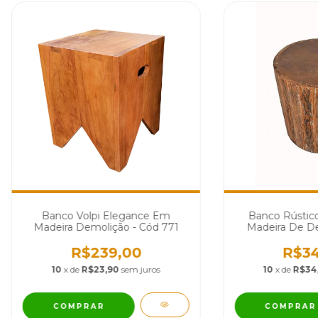
Banco Volpi Elegance Em
Banco Rústic
Madeira Demolição - Cód 771
Madeira De De
9
R$239,00
R$34
10
x de
R$23,90
sem juros
10
x de
R$34
COMPRAR
COMPRAR