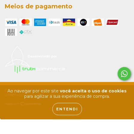
Meios de pagamento
Copyright Barrocarte Comércio De Produtos Ecológicos LTDA -
Ao navegar por este site
você aceita o uso de cookies
13118814000177 - 2026. Todos os direitos reservados.
para agilizar a sua experiência de compra.
ENTENDI