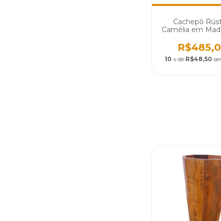
Cachepô Rúst
Camélia em Made
Demolição - Có
R$485,
10
x de
R$48,50
se