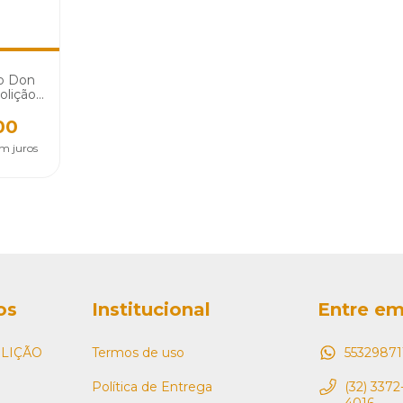
o Don
lição -
00
m juros
os
Institucional
Entre em
LIÇÃO
Termos de uso
55329871
Política de Entrega
(32) 3372-
4016