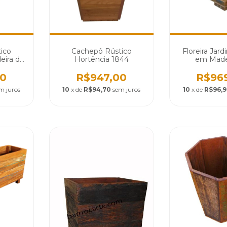
ico
Cachepô Rústico
Floreira Jard
eira de
Hortência 1844
em Made
d 1479
Demolição -
00
R$947,00
R$96
m juros
10
x de
R$94,70
sem juros
10
x de
R$96,