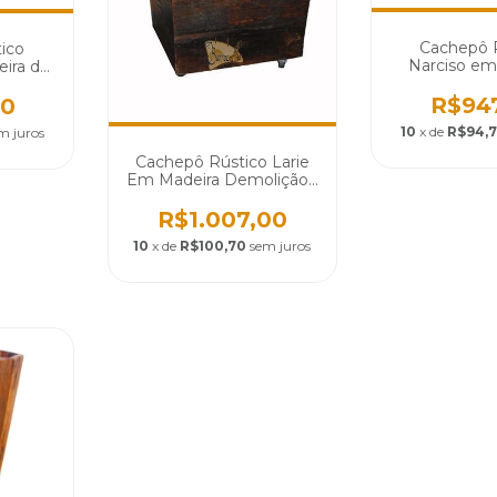
Cachepô 
ico
Narciso em
ira de
Demolição 
d 2562
R$94
00
10
x de
R$94,
m juros
Cachepô Rústico Larie
Em Madeira Demolição -
Cód 1112
R$1.007,00
10
x de
R$100,70
sem juros