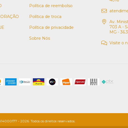
O
Política de reembolso
atendim
CORAÇÃO
Política de troca
Av. Minis
703 A - S
UE
Política de privacidade
MG - 36.
Sobre Nós
Visite o 
4000177 - 2026. Todos os direitos reservados.