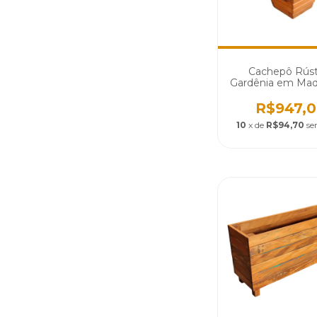
Cachepô Rúst
Gardênia em Mad
Demolição - Có
R$947,
10
x de
R$94,70
se