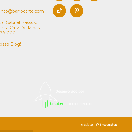
ento@barrocarte.com
tro Gabriel Passos,
anta Cruz De Minas -
328-000
nosso Blog!