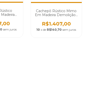
Rústico
Cachepô Rústico Mimo
 Madeira
Em Madeira Demolição -
- Cód 860
Cód 1111
7,00
R$1.407,00
70
sem juros
10
x de
R$140,70
sem juros