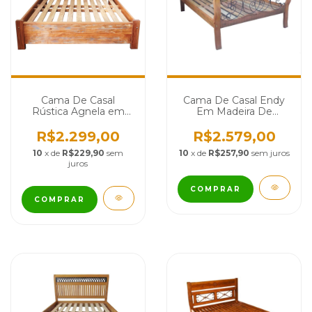
Cama De Casal
Cama De Casal Endy
Rústica Agnela em
Em Madeira De
Madeira de Demolição
Demolição E Ferro -
- Cód 2383
Cód 2151
R$2.299,00
R$2.579,00
10
x de
R$229,90
sem
10
x de
R$257,90
sem juros
juros
COMPRAR
COMPRAR