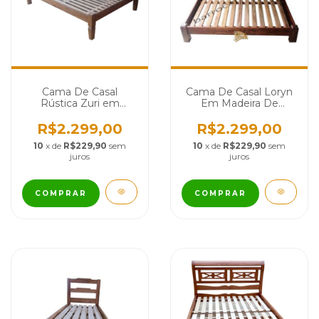
Cama De Casal
Cama De Casal Loryn
Rústica Zuri em
Em Madeira De
Madeira de Demolição
Demolição - Cód 123
- Cód 2434
R$2.299,00
R$2.299,00
10
x de
R$229,90
sem
10
x de
R$229,90
sem
juros
juros
COMPRAR
COMPRAR