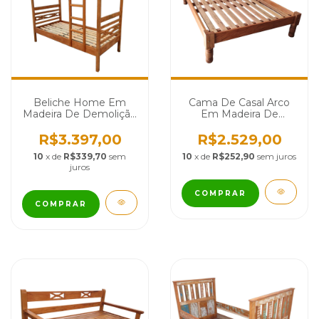
Beliche Home Em
Cama De Casal Arco
Madeira De Demolição
Em Madeira De
- Cód 1060
Demolição - Cód 1222
R$3.397,00
R$2.529,00
10
x de
R$339,70
sem
10
x de
R$252,90
sem juros
juros
COMPRAR
COMPRAR