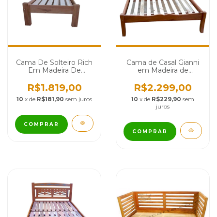
Cama De Solteiro Rich
Cama de Casal Gianni
Em Madeira De
em Madeira de
Demolição - Cód 2421
Demolição - Cód 2566
R$1.819,00
R$2.299,00
10
x de
R$181,90
sem juros
10
x de
R$229,90
sem
juros
COMPRAR
COMPRAR