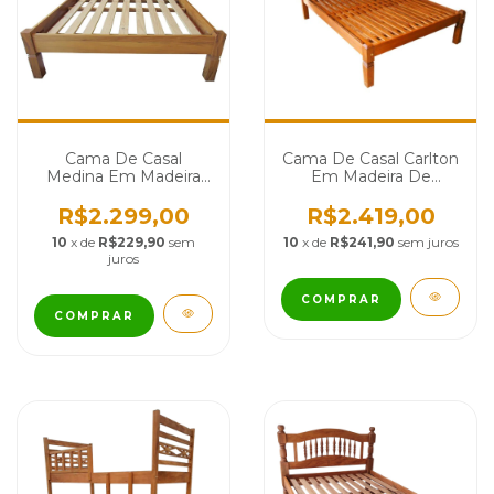
Cama De Casal Carlton
Cama De Casal
Em Madeira De
Medina Em Madeira
Demolição - Cód 1467
De Demolição - Cód
1626
R$2.419,00
R$2.299,00
10
x de
R$241,90
sem juros
10
x de
R$229,90
sem
juros
COMPRAR
COMPRAR