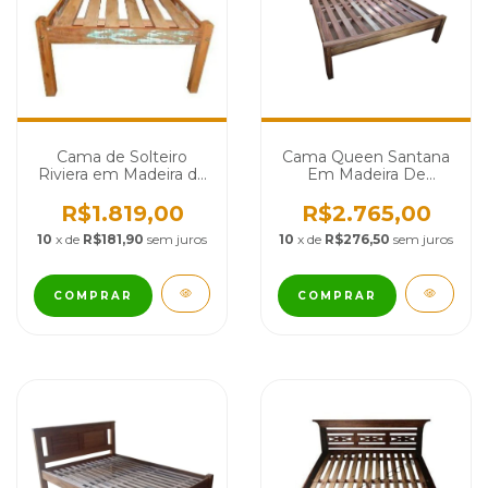
Cama de Solteiro
Cama Queen Santana
Riviera em Madeira de
Em Madeira De
Demolição - Cód 1814
Demolição - Cód 2413
R$1.819,00
R$2.765,00
10
x de
R$181,90
sem juros
10
x de
R$276,50
sem juros
COMPRAR
COMPRAR