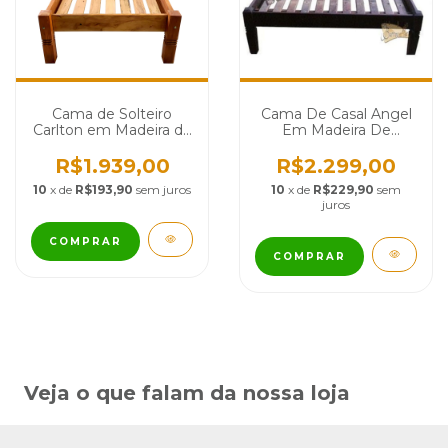
Cama de Solteiro
Cama De Casal Angel
Carlton em Madeira de
Em Madeira De
Demolição - Cód 2577
Demolição - Cód 122
R$1.939,00
R$2.299,00
10
x de
R$193,90
sem juros
10
x de
R$229,90
sem
juros
COMPRAR
COMPRAR
Veja o que falam da nossa loja