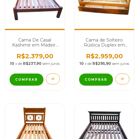
Cama De Casal
Cama de Solteiro
Kashimir em Madeira
Rústica Duplex em
de Demolição - Cód
Madeira de Demolição
1302
- Cód 1213
R$2.379,00
R$2.959,00
10
x de
R$237,90
sem juros
10
x de
R$295,90
sem juros
COMPRAR
COMPRAR