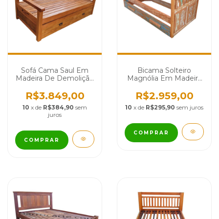
Sofá Cama Saul Em
Bicama Solteiro
Madeira De Demolição
Magnólia Em Madeira
- Cód 2298
De Demolição - 1815
R$3.849,00
R$2.959,00
10
x de
R$384,90
sem
10
x de
R$295,90
sem juros
juros
COMPRAR
COMPRAR