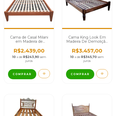
Cama de Casal Milani
Cama King Look Em
em Madeira de
Madeira De Demolição
Demolição e Ferro -
- Cód 758
Cód 2558
R$2.439,00
R$3.457,00
10
x de
R$243,90
sem
10
x de
R$345,70
sem
juros
juros
COMPRAR
COMPRAR