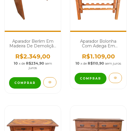
Aparador Berlim Em
Aparador Bolonha
Madeira De Demolição
Com Adega Em
- Cód 990
Madeira De Demolição
- Cod 337
R$2.349,00
R$1.109,00
10
x de
R$234,90
sem
10
x de
R$110,90
sem juros
juros
COMPRAR
COMPRAR