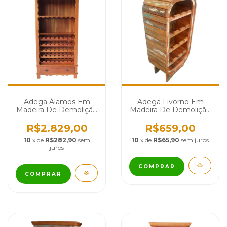
Adega Álamos Em
Adega Livorno Em
Madeira De Demolição
Madeira De Demolição
- Cód 2429
- Cód 1309
R$2.829,00
R$659,00
10
x de
R$282,90
sem
10
x de
R$65,90
sem juros
juros
COMPRAR
COMPRAR