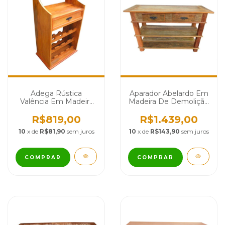
Adega Rústica
Aparador Abelardo Em
Valência Em Madeira
Madeira De Demolição
De Demolição - Cód
- Cód 2296
1310
R$819,00
R$1.439,00
10
x de
R$81,90
sem juros
10
x de
R$143,90
sem juros
COMPRAR
COMPRAR