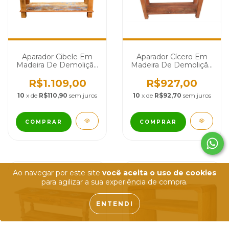
Aparador Cibele Em
Aparador Cícero Em
Madeira De Demolição
Madeira De Demolição
- Cód 622
- Cód 2315
R$1.109,00
R$927,00
10
x de
R$110,90
sem juros
10
x de
R$92,70
sem juros
COMPRAR
COMPRAR
Ao navegar por este site
você aceita o uso de cookies
para agilizar a sua experiência de compra.
ENTENDI