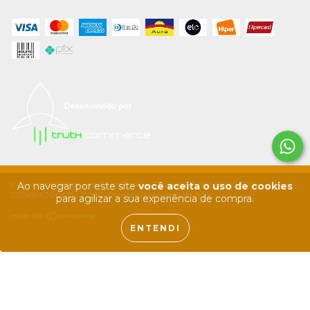
Copyright Barrocarte Comércio De Produtos Ecológicos LTDA -
Ao navegar por este site
você aceita o uso de cookies
13118814000177 - 2026. Todos os direitos reservados.
para agilizar a sua experiência de compra.
ENTENDI