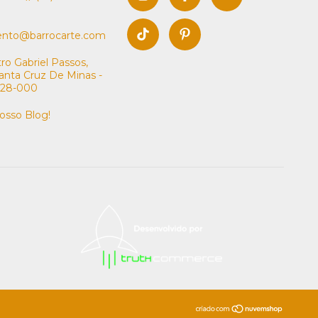
ento@barrocarte.com
tro Gabriel Passos,
anta Cruz De Minas -
328-000
nosso Blog!