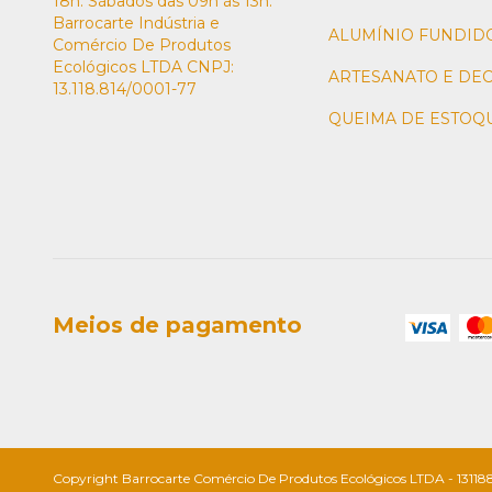
18h. Sábados das 09h às 13h.
Barrocarte Indústria e
ALUMÍNIO FUNDID
Comércio De Produtos
Ecológicos LTDA CNPJ:
ARTESANATO E DE
13.118.814/0001-77
QUEIMA DE ESTOQ
Meios de pagamento
Copyright Barrocarte Comércio De Produtos Ecológicos LTDA - 1311881