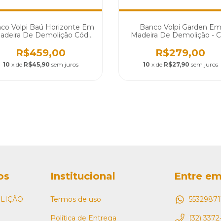
co Volpi Baú Horizonte Em
Banco Volpi Garden E
adeira De Demolição Cód
Madeira De Demolição - 
1859
2232
R$459,00
R$279,00
10
x de
R$45,90
sem juros
10
x de
R$27,90
sem juros
os
Institucional
Entre em
LIÇÃO
Termos de uso
55329871
Política de Entrega
(32) 3372-