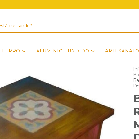
E FERRO
ALUMÍNIO FUNDIDO
ARTESANAT
Iní
Ba
Ba
De