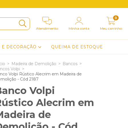
0
Atendimento
Minha conta
Meu carrinho
O E DECORAÇÃO
QUEIMA DE ESTOQUE
cio
>
Madeira de Demolição
>
Bancos
>
ncos Volpi
>
nco Volpi Rústico Alecrim em Madeira de
molição - Cód 2187
Banco Volpi
Rústico Alecrim em
Madeira de
Demolição - Cód