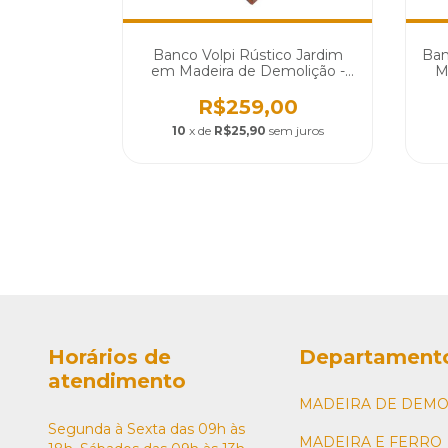
heiro Em
Banco Volpi Rústico Jardim
Ban
ção - Cód
em Madeira de Demolição -
M
Cód 1336
00
R$259,00
m juros
10
x de
R$25,90
sem juros
Horários de
Departament
atendimento
MADEIRA DE DEMO
Segunda à Sexta das 09h às
MADEIRA E FERRO