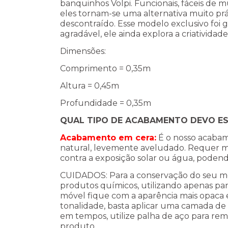
banquinhos Volpi. Funcionais, fáceis de mu
eles tornam-se uma alternativa muito prá
descontraído. Esse modelo exclusivo foi
agradável, ele ainda explora a criatividade
Dimensões:
Comprimento = 0,35m
Altura = 0,45m
Profundidade = 0,35m
QUAL TIPO DE ACABAMENTO DEVO E
Acabamento em cera:
É o nosso acabam
natural, levemente aveludado. Requer 
contra a exposição solar ou água, pode
CUIDADOS: Para a conservação do seu móv
produtos químicos, utilizando apenas pa
móvel fique com a aparência mais opaca e
tonalidade, basta aplicar uma camada de 
em tempos, utilize palha de aço para re
produto.