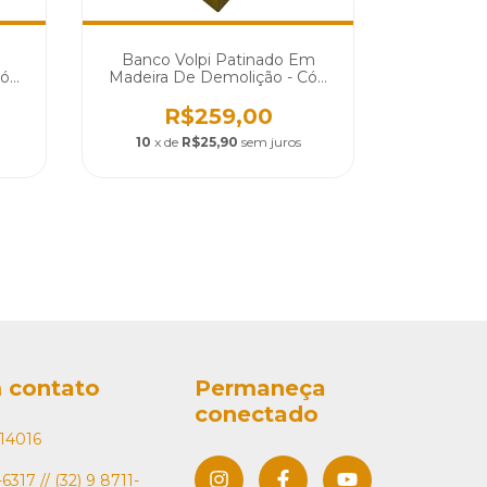
m
Banco Volpi Patinado Em
Banco Vo
Cód
Madeira De Demolição - Cód
em Made
1573
R$259,00
R
10
x de
R$25,90
sem juros
10
x d
 contato
Permaneça
conectado
14016
6317 // (32) 9 8711-