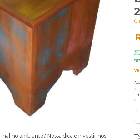
Cl
Ve
Ac
nal no ambiente? Nossa dica é investir nos
Ent