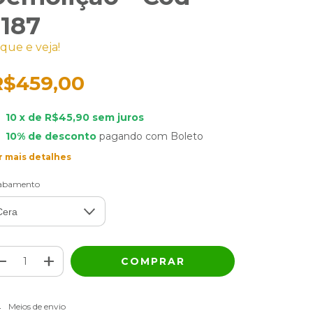
2187
ique e veja!
R$459,00
10
x de
R$45,90
sem juros
10% de desconto
pagando com Boleto
r mais detalhes
abamento
ALTERAR CEP
regas para o CEP:
Meios de envio