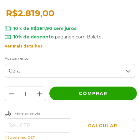
R$2.819,00
10
x de
R$281,90
sem juros
10% de desconto
pagando com Boleto
Ver mais detalhes
Acabamento
ALTERAR CEP
Entregas para o CEP:
Meios de envio
CALCULAR
Não sei meu CEP