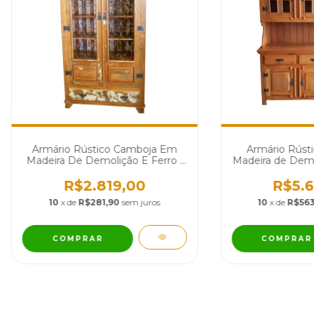
Armário Rústico Camboja Em
Armário Rúst
Madeira De Demolição E Ferro -
Madeira de Demo
Cód 2223
R$2.819,00
R$5.6
10
x de
R$281,90
sem juros
10
x de
R$563
COMPRAR
COMPRAR