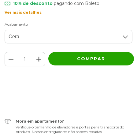
10% de desconto
pagando com Boleto
Ver mais detalhes
Acabamento
Meios de envio
ALTERAR CEP
Entregas para o CEP:
CALCULAR
Faça login
e use seus dados de entrega
Não sei meu CEP
Mora em apartamento?
Verifique o tamanho de elevadores e portas para transporte do
produto. Nossos entregadores não sobem escadas.