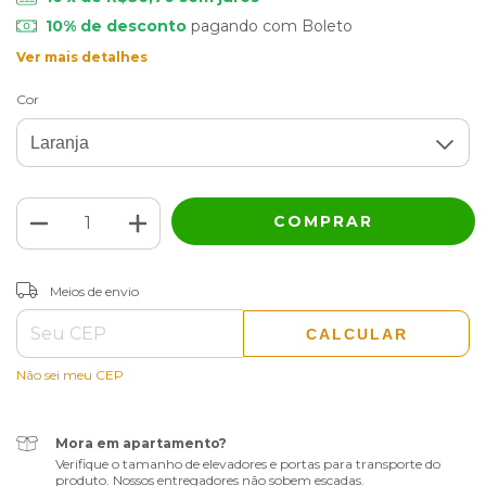
10% de desconto
pagando com Boleto
Ver mais detalhes
Cor
ALTERAR CEP
Entregas para o CEP:
Meios de envio
CALCULAR
Não sei meu CEP
Mora em apartamento?
Verifique o tamanho de elevadores e portas para transporte do
produto. Nossos entregadores não sobem escadas.