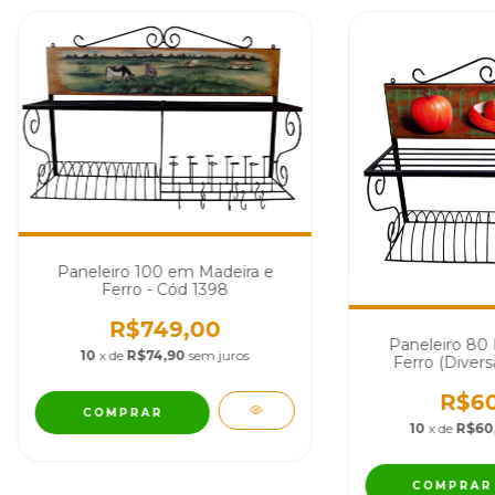
Paneleiro 100 em Madeira e
Ferro - Cód 1398
R$749,00
Paneleiro 80
10
x de
R$74,90
sem juros
Ferro (Diver
Pinturas) 
R$60
10
x de
R$60