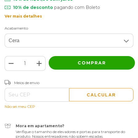
10% de desconto
pagando com Boleto
Ver mais detalhes
Acabamento
ALTERAR CEP
Entregas para o CEP:
Meios de envio
CALCULAR
Não sei meu CEP
Mora em apartamento?
Verifique o tamanho de elevadores e portas para transporte do
produto. Nossos entregadores não sobem escadas.