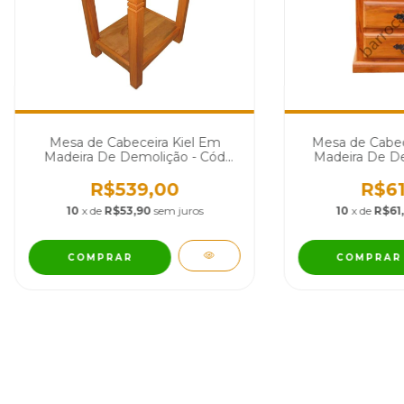
Mesa de Cabeceira Kiel Em
Mesa de Cabec
Madeira De Demolição - Cód
Madeira De De
2108
12
R$539,00
R$61
10
x de
R$53,90
sem juros
10
x de
R$61
COMPRAR
COMPRAR