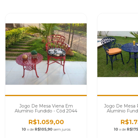
Jogo De Mesa Viena Em
Jogo De Mesa P
Alumínio Fundido - Cód 2044
Alumínio Fund
R$1.059,00
R$1.7
10
x de
R$105,90
sem juros
10
x de
R$175