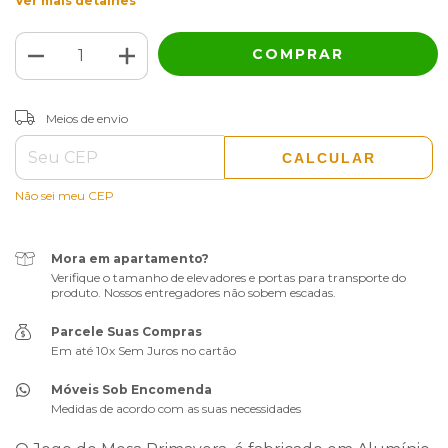
Ver mais detalhes
ALTERAR CEP
Entregas para o CEP:
Meios de envio
CALCULAR
Não sei meu CEP
Mora em apartamento?
Verifique o tamanho de elevadores e portas para transporte do
produto. Nossos entregadores não sobem escadas.
Parcele Suas Compras
Em até 10x Sem Juros no cartão
Móveis Sob Encomenda
Medidas de acordo com as suas necessidades