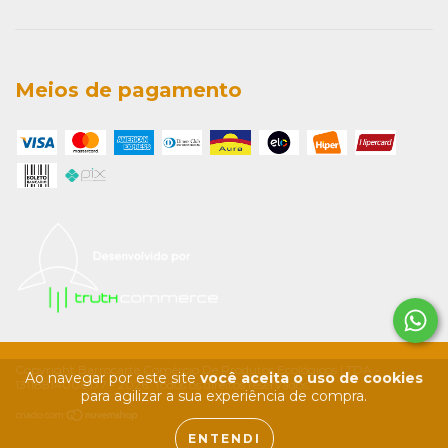
Meios de pagamento
Copyright Barrocarte Comércio De Produtos Ecológicos LTDA -
Ao navegar por este site
você aceita o uso de cookies
13118814000177 - 2026. Todos os direitos reservados.
para agilizar a sua experiência de compra.
ENTENDI