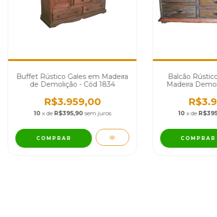
Buffet Rústico Gales em Madeira
Balcão Rústic
de Demolição - Cód 1834
Madeira Demol
R$3.959,00
R$3.9
10
x de
R$395,90
sem juros
10
x de
R$395
COMPRAR
COMPRAR