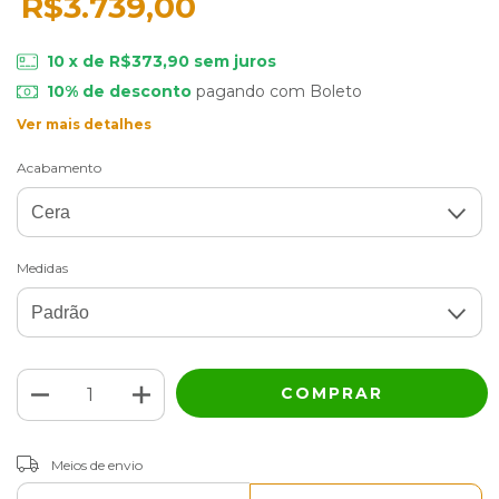
R$3.739,00
10
x de
R$373,90
sem juros
10% de desconto
pagando com Boleto
Ver mais detalhes
Acabamento
Medidas
ALTERAR CEP
Entregas para o CEP:
Meios de envio