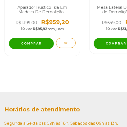
Aparador Rústico Isla Em
Mesa Lateral D
Madeira De Demolição -
de Demoliç
PRONTA ENTREGA
ENT
R$959,20
R$1.199,00
R$649,00
10
x de
R$95,92
sem juros
10
x de
R$51
COMPRAR
Horários de atendimento
Segunda à Sexta das 09h às 18h. Sábados das 09h às 13h.