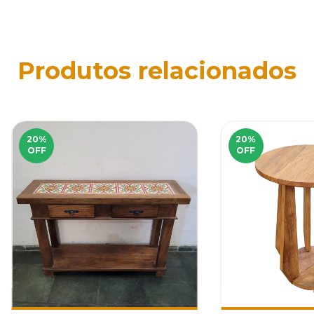
Produtos relacionados
20
%
20
%
OFF
OFF